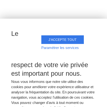
35 rue de la Libération
51500 Mailly-Champagne
Le
Suivez-nous
J'ACCEPTE TOUT
Paramétrer les services
respect de votre vie privée
est important pour nous.
Nous vous informons que notre site utilise des
cookies pour améliorer votre expérience utilisateur et
L'abus d'alcool est dangereux pour la santé. A consommer
analyser la fréquentation du site. En poursuivant votre
avec modération.
navigation, vous acceptez l'utilisation de ces cookies.
Vous pouvez changer d'avis à tout moment ou
Mentions légales