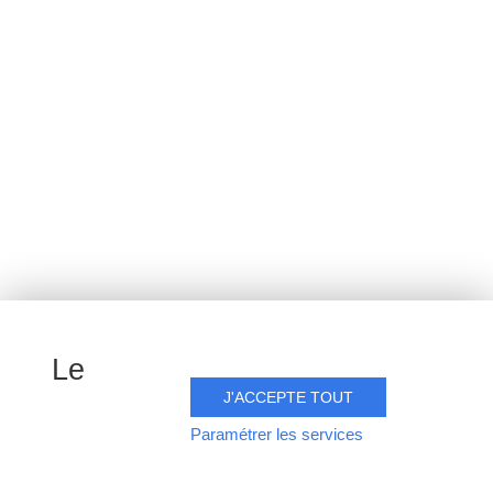
Respecter ce que la
nature nous offre
Ainsi, chaque geste réalisé vise ainsi
à produire des vins de grande
qualité, tout en protégeant notre
précieux terroir pour les générations
futures.
Le
J'ACCEPTE TOUT
Faune et Flore
: bannissement des
Paramétrer les services
insecticides
Fertilisation
: analyses des sols avant