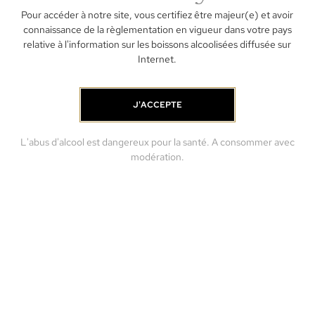
Pour accéder à notre site, vous certifiez être majeur(e) et avoir
To
connaissance de la règlementation en vigueur dans votre pays
and
relative à l'information sur les boissons alcoolisées diffusée sur
re
Internet.
J'ACCEPTE
L'abus d'alcool est dangereux pour la santé. A consommer avec
modération.