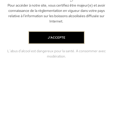
Pour accéder à notre site, vous certifiez être majeur(e) et avoir
To
connaissance de la règlementation en vigueur dans votre pays
and
relative à l'information sur les boissons alcoolisées diffusée sur
re
Internet.
J'ACCEPTE
L'abus d'alcool est dangereux pour la santé. A consommer avec
modération.